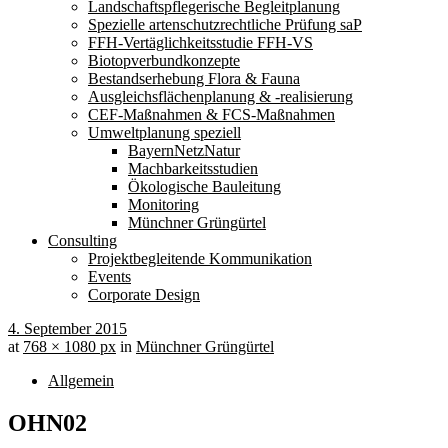
Landschaftspflegerische Begleitplanung
Spezielle artenschutzrechtliche Prüfung saP
FFH-Vertäglichkeitsstudie FFH-VS
Biotopverbundkonzepte
Bestandserhebung Flora & Fauna
Ausgleichsflächenplanung & -realisierung
CEF-Maßnahmen & FCS-Maßnahmen
Umweltplanung speziell
BayernNetzNatur
Machbarkeitsstudien
Ökologische Bauleitung
Monitoring
Münchner Grüngürtel
Consulting
Projektbegleitende Kommunikation
Events
Corporate Design
4. September 2015
at
768 × 1080 px
in
Münchner Grüngürtel
Allgemein
OHN02