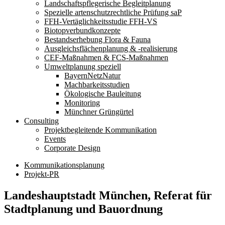
Landschaftspflegerische Begleitplanung
Spezielle artenschutzrechtliche Prüfung saP
FFH-Vertäglichkeitsstudie FFH-VS
Biotopverbundkonzepte
Bestandserhebung Flora & Fauna
Ausgleichsflächenplanung & -realisierung
CEF-Maßnahmen & FCS-Maßnahmen
Umweltplanung speziell
BayernNetzNatur
Machbarkeitsstudien
Ökologische Bauleitung
Monitoring
Münchner Grüngürtel
Consulting
Projektbegleitende Kommunikation
Events
Corporate Design
Kommunikationsplanung
Projekt-PR
Landeshauptstadt München, Referat für
Stadtplanung und Bauordnung